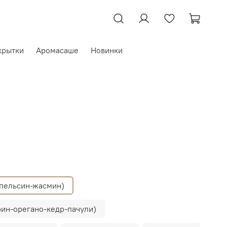
крытки
Аромасаше
Новинки
пельсин-жасмин)
ин-орегано-кедр-пачули)