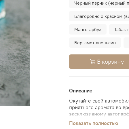
Чёрный перчик (черный 
Благородно о красном (в
Манго-арбуз
Табак-
Бергамот-апельсин
В корзину
Описание
Окутайте свой автомоби
приятного аромата во в
эксклюзивному автопарф
специально для того, чт
Показать полностью
композицией запахов, пр