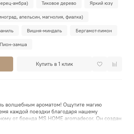
перец-амбра)
Тиковое дерево
Яркий юзу
иноград, апельсин, магнолия, фиалка)
ваниль
Вишня-миндаль
Бергамот-лимон
Пион-замша
Купить в 1 клик
ль волшебным ароматом! Ощутите магию
ремя каждой поездки благодаря нашему
юму от бренда MS HOME aromadecor. Он создан
обы окутать ваш автомобиль уникальной
идавая ему индивидуальность и стиль. В основе