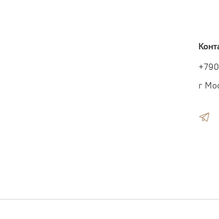
Конт
+79
г Мо