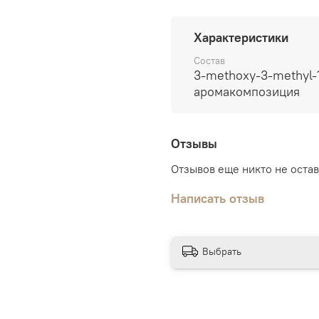
продукта лежит компонен
обеспечивает стойкость
Характеристики
использования. Это идеа
желает создать особую 
Состав
3-methoxy-3-methyl-1
автопарфюм – это больше
аромакомпозиция
неотъемлемой частью ва
Создайте свою собствен
невероятного автопарфю
Отзывы
удобство - все, что нуж
Отзывов еще никто не оста
Написать отзыв
Выбрать