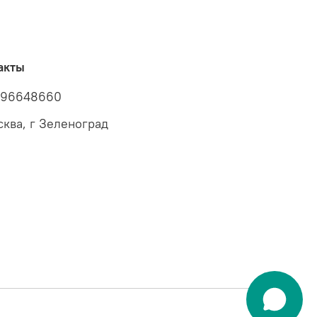
акты
096648660
сква, г Зеленоград